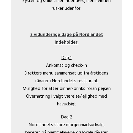
kysten og stille timer indendørs, mens vinden
rusker udenfor.
3 vidunderlige dage på Nordlandet
indeholder:
Dag 1
Ankomst og check-in
3 retters menu sammensat ud fra årstidens
råvarer i Nordlandets restaurant
Mulighed for after dinner-drinks foran pejsen
Overnatning i valgt værelse/lejlighed med
havudsigt
Dag 2
Nordlandets store morgenmadsudvalg,
baseret på hjemmelavede og lokale råvarer