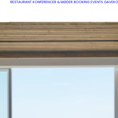
RESTAURANT
KONFERENCER & MØDER
BOOKING
EVENTS
GAVEKO
OPLEV VORES